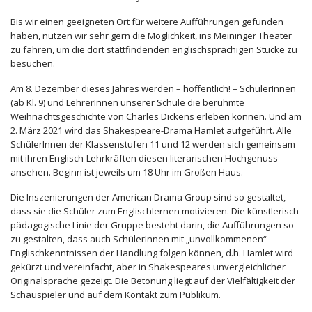
Bis wir einen geeigneten Ort für weitere Aufführungen gefunden
haben, nutzen wir sehr gern die Möglichkeit, ins Meininger Theater
zu fahren, um die dort stattfindenden englischsprachigen Stücke zu
besuchen.
Am 8. Dezember dieses Jahres werden – hoffentlich! – SchülerInnen
(ab Kl. 9) und LehrerInnen unserer Schule die berühmte
Weihnachtsgeschichte von Charles Dickens erleben können. Und am
2. März 2021 wird das Shakespeare-Drama Hamlet aufgeführt. Alle
SchülerInnen der Klassenstufen 11 und 12 werden sich gemeinsam
mit ihren Englisch-Lehrkräften diesen literarischen Hochgenuss
ansehen. Beginn ist jeweils um 18 Uhr im Großen Haus.
Die Inszenierungen der American Drama Group sind so gestaltet,
dass sie die Schüler zum Englischlernen motivieren. Die künstlerisch-
pädagogische Linie der Gruppe besteht darin, die Aufführungen so
zu gestalten, dass auch SchülerInnen mit „unvollkommenen“
Englischkenntnissen der Handlung folgen können, d.h. Hamlet wird
gekürzt und vereinfacht, aber in Shakespeares unvergleichlicher
Originalsprache gezeigt. Die Betonung liegt auf der Vielfältigkeit der
Schauspieler und auf dem Kontakt zum Publikum.