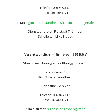
Telefon: 036946/3370
Fax: 036946/3371
E-Mail:
gym-kaltensundheim@lra-sm.thueringen.de
Diensteanbieter: Freistaat Thüringen
Schulleiter: Mike Noack
Verantwortlich im Sinne von § 55 RStV
Staatliches Thüringisches Rhöngymnasium
Petersgärten 12
36452 Kaltensundheim
Sebastian Genßler
Telefon: 036946/3370
Fax: 036946/3371
Administrator:
s.genssler@rhoengym.de