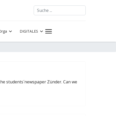
Suchen
Orga
DIGITALES
m the students´newspaper Zünder. Can we